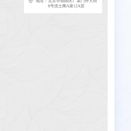
地址：
北京市朝阳区广渠门外大街
8号优士阁A座12A层