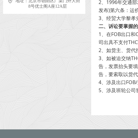
地址：
北京市朝阳区广渠门外大街
2、1996年交通部
8号优士阁A座12A层
发布)第六条：运
3、经贸大学黎孝
二、诉讼要掌握的
1、在FOB出口和
司出具不支付TH
2、如货主、货代
3、如被迫交纳T
告，发票抬头要填
告，要索取以货代
4、涉及出口FOB
5、涉及班轮公司签
二OO